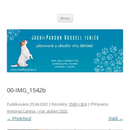
Russell Puppies
Jack & Parson Russell teriér – vše o plánovaných a aktuálních vrzích
Přejít k obsahu webu
štěňátek
Menu
00-IMG_1542b
Publikováno
25.04.2022
| Rozměry:
1500 × 824
| Přiřazeno:
Armonia Canina – nar. duben 2022
.
← Předchozí
Další →