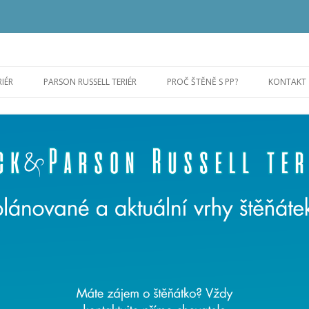
vaných a aktuálních vrzích štěňátek
Přejít k obsahu webu
RIÉR
PARSON RUSSELL TERIÉR
PROČ ŠTĚNĚ S PP?
KONTAKT
ERIÉR
PARSON RUSSELL TERIÉR
PROČ ŠTĚNĚ S PP?
TELSKÝCH STANIC
SEZNAM CHOVATELSKÝCH STANIC
JACK X PARSON?
PRT
CO JE TO PP?
VRHY PRT 2026
JAK VYBRAT DOBRÉHO
CHOVATELE
ZDRAVOTNÍ VYŠETŘENÍ
JAK UCHOVNIT PSA/FENU?
MNOŽÍRNY