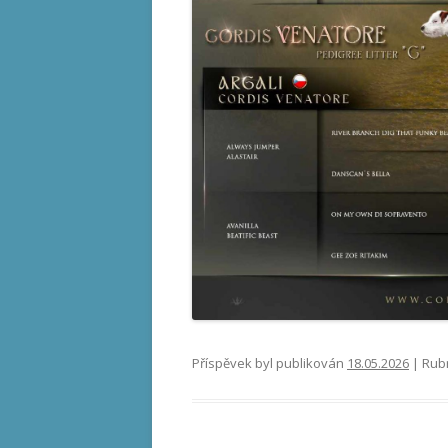
Příspěvek byl publikován
18.05.2026
| Rub