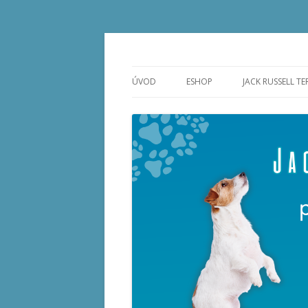
Jack & Parson Russell teriér – vše o pláno
Russell Puppies
ÚVOD
ESHOP
JACK RUSSELL TE
JACK RUSSELL T
SEZNAM CHOVA
JRT
VRHY JRT 2026