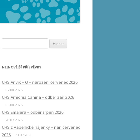
Vyhledávání
NEJNOVĚJŠÍ PŘÍSPĚVKY
CHS Anvik – O – narozeni červenec 2026
07.08.2026
CHS Armonia Canina – odběr září 2026
05.08.2026
CHS Emalera – odběr srpen 2026
28.07.2026
CHS z Vápenické hájenky – nar. červenec
2026
23.07.2026