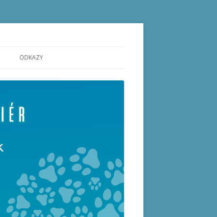
ODKAZY
ODROSTLÁ ŠTĚŇATA A STARŠÍ PSI
PRT S PP