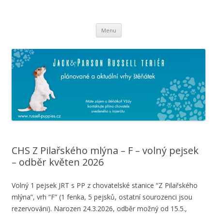
Russell Puppies
Jack & Parson Russell teriér – vše o plánovaných a aktuálních vrzích
Přejít k obsahu webu
štěňátek
Menu
CHS Z Pilařského mlýna – F – volný pejsek
– odběr květen 2026
Volný 1 pejsek JRT s PP z chovatelské stanice “Z Pilařského
mlýna”, vrh “F” (1 fenka, 5 pejsků, ostatní sourozenci jsou
rezervováni). Narozen 24.3.2026, odběr možný od 15.5.,