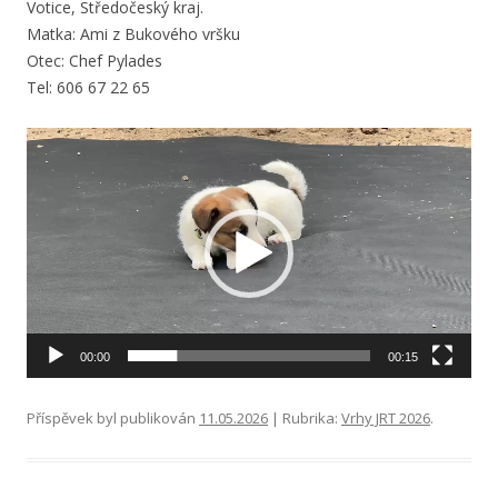
Votice, Středočeský kraj.
Matka: Ami z Bukového vršku
Otec: Chef Pylades
Tel: 606 67 22 65
Video
přehrávač
00:00
00:15
Příspěvek byl publikován
11.05.2026
| Rubrika:
Vrhy JRT 2026
.